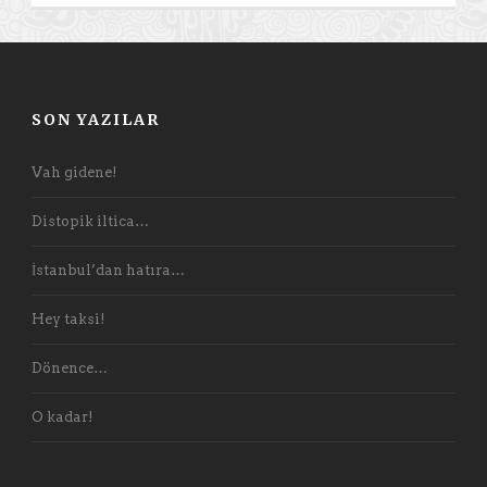
SON YAZILAR
Vah gidene!
Distopik iltica…
İstanbul’dan hatıra…
Hey taksi!
Dönence…
O kadar!