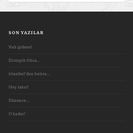
SON YAZILAR
Vah gidene!
Distopik iltica…
İstanbul’dan hatıra…
Hey taksi!
Dönence…
O kadar!