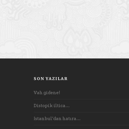
SON YAZILAR
Vah gidene!
Distopik iltica…
İstanbul’dan hatıra…