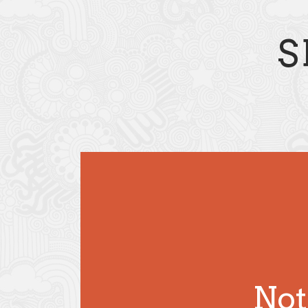
S
Not