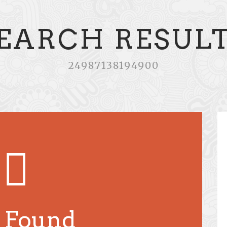
EARCH RESUL
24987138194900
 Found