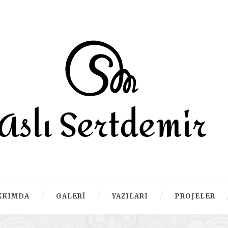
KKIMDA
GALERI
YAZILARI
PROJELER