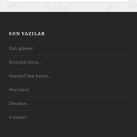
SON YAZILAR
Vah gidene!
Distopik iltica…
İstanbul’dan hatıra…
Hey taksi!
Dönence…
O kadar!