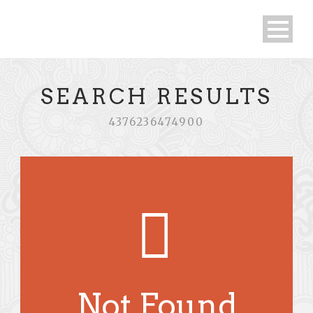
SEARCH RESULTS
4376236474900
Not Found