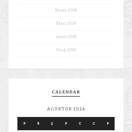
Nisan 2018
Mart 2018
Şubat 2018
Ocak 2018
CALENDAR
AĞUSTOS 2026
P
S
Ç
P
C
C
P