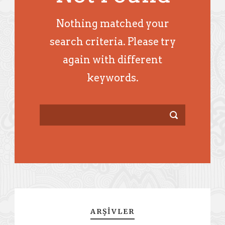
Nothing matched your
search criteria. Please try
again with different
keywords.
ARŞIVLER