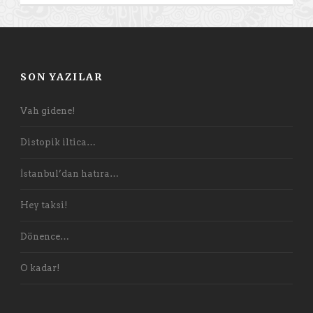
SON YAZILAR
Vah gidene!
Distopik iltica…
İstanbul’dan hatıra…
Hey taksi!
Dönence…
O kadar!