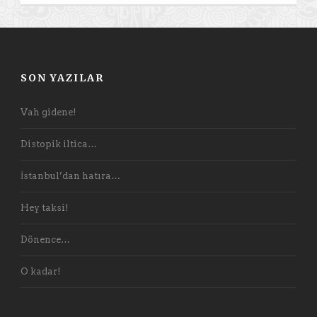
SON YAZILAR
Vah gidene!
Distopik iltica…
İstanbul’dan hatıra…
Hey taksi!
Dönence…
O kadar!